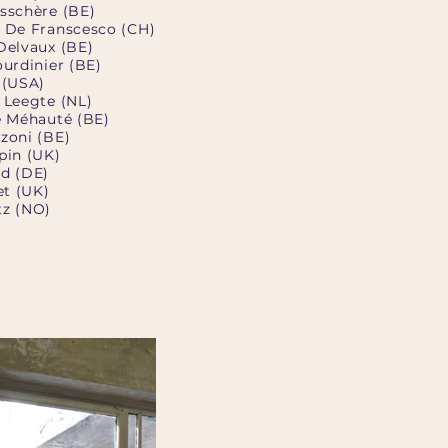
sschère (BE)
 De Franscesco (CH)
Delvaux (BE)
ourdinier (BE)
 (USA)
 Leegte (NL)
e Méhauté (BE)
zoni (BE)
pin (UK)
d (DE)
et (UK)
tz (NO)