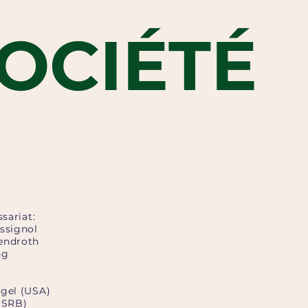
OCIÉTÉ
sariat
:
ssignol
endroth
ng
gel (USA)
(SRB)