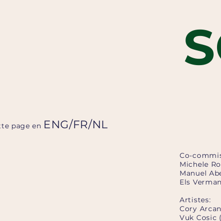
S
ENG
/
FR
/
NL
ette page en
Co-commis
Michele Ro
Manuel Ab
Els Verma
Artistes:
Cory Arcan
Vuk Cosic 