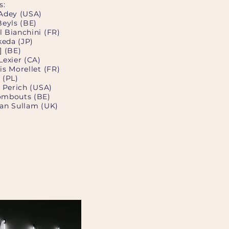
s:
Adey (USA)
Beyls (BE)
 Bianchini (FR)
keda (JP)
] (BE)
Lexier (CA)
is Morellet (FR)
 (PL)
n Perich (USA)
ombouts (BE)
an Sullam (UK)