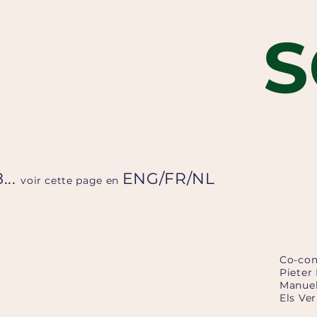
S
8...
ENG
/
FR
/
NL
voir cette page en
Co-com
Pieter
Manuel
Els Ve