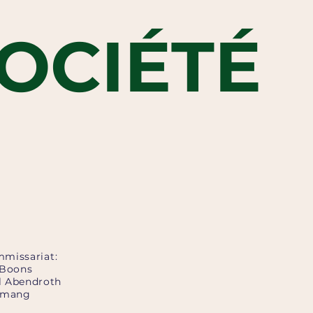
OCIÉTÉ
missariat
:
 Boons
 Abendroth
rmang