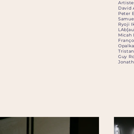
Artiste
David 
Peter 
Samuel
Ryoji I
LAb[au
Micah 
Franço
Opalka
Trista
Guy R
Jonath