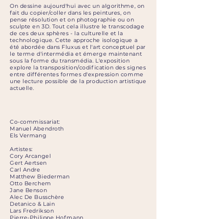
​On dessine aujourd'hui avec un algorithme, on
fait du copier/coller dans les peintures, on
pense résolution et on photographie ou on
sculpte en 3D. Tout cela illustre le transcodage
de ces deux sphères - la culturelle et la
technologique. Cette approche isologique a
été abordée dans Fluxus et l'art conceptuel par
le terme d'intermédia et émerge maintenant
sous la forme du transmédia. L'exposition
explore la transposition/codification des signes
entre différentes formes d'expression comme
une lecture possible de la production artistique
actuelle.
Co-commissariat
:
Manuel Abendroth
Els Vermang
Artistes:
Cory Arcangel
Gert Aertsen
Carl Andre
Matthew Biederman
Otto Berchem
Jane Benson
Alec De Busschère
Detanico & Lain
Lars Fredrikson
Pierre-Philippe Hofmann