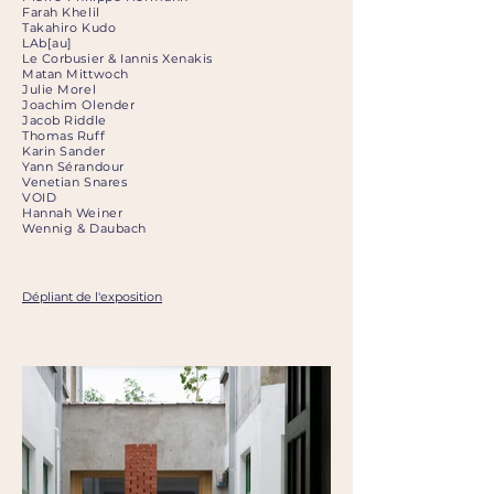
Farah Khelil
Takahiro Kudo
LAb[au]
Le Corbusier & Iannis Xenakis
Matan Mittwoch
Julie Morel
Joachim Olender
Jacob Riddle
Thomas Ruff
Karin Sander
Yann Sérandour
Venetian Snares
VOID
Hannah Weiner
Wennig & Daubach
Dépliant de l'exposition