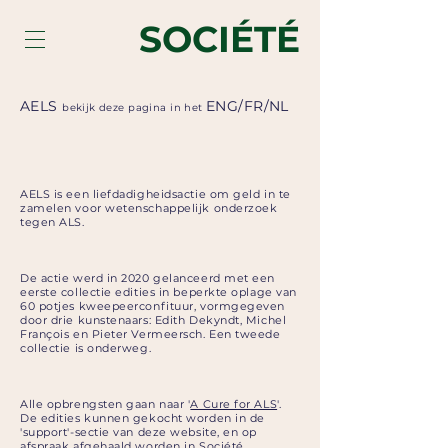
SOCIÉTÉ
AELS
ENG
/
FR
/
NL
bekijk deze pagina in het
AELS is een liefdadigheidsactie om geld in te
zamelen voor wetenschappelijk onderzoek
tegen ALS.
De actie werd in 2020 gelanceerd met een
eerste collectie edities in beperkte oplage van
60 potjes kweepeerconfituur, vormgegeven
door drie kunstenaars: Edith Dekyndt, Michel
François en Pieter Vermeersch. Een tweede
collectie is onderweg.
Alle opbrengsten gaan naar '
A Cure for ALS
'.
De edities kunnen gekocht worden in de
'support'-sectie van deze website, en op
afspraak afgehaald worden in Société.