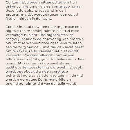
Contamine, worden uitgenodigd om hun
universum te tonen als een ontsnapping aan
deze fysiologische toestand in een
programma dat wordt uitgezonden op Lyl
Radio, midden in de nacht.
Zonder inhoud te willen toevoegen aan een
digitale (en mentale) ruimte die er al mee
verzadigd is, biedt 'The Night Watch' de
mogelijkheid om de betovering van mentale
onrust af te wenden door deze over te laten
aan de zorg van de kunst, die de kracht heeft
om te raken, zelfs wanneer dat niet wordt
verwacht. Via verschillende vormen van
interviews, playlists, geluidscreaties en ficties
wordt dit programma opgevat als een
auditieve tentoonstelling die week na week
wordt opgebouwd als een curatieve
behandeling waarvan de resultaten in de tijd
worden gemeten. De immateriële en
oneindige ruimte-tijd van de radio wordt
verkend als instrument voor curatoriële
experimenten. 'The Night Watch' stelt
kunstenaars ook in staat om de vrijheid en het
onbekende die de nacht biedt terug te
winnen, om mentale beelden te genereren op
een moment dat de geest niet langer
geconfronteerd moet worden met de visuele
overproductie van onze wereld, maar met zijn
eigen donkere kamer.