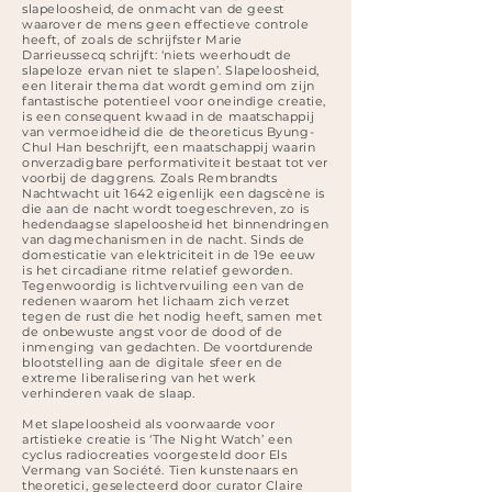
slapeloosheid, de onmacht van de geest
waarover de mens geen effectieve controle
heeft, of zoals de schrijfster Marie
Darrieussecq schrijft: ‘niets weerhoudt de
slapeloze ervan niet te slapen’. Slapeloosheid,
een literair thema dat wordt gemind om zijn
fantastische potentieel voor oneindige creatie,
is een consequent kwaad in de maatschappij
van vermoeidheid die de theoreticus Byung-
Chul Han beschrijft, een maatschappij waarin
onverzadigbare performativiteit bestaat tot ver
voorbij de daggrens. Zoals Rembrandts
Nachtwacht uit 1642 eigenlijk een dagscène is
die aan de nacht wordt toegeschreven, zo is
hedendaagse slapeloosheid het binnendringen
van dagmechanismen in de nacht. Sinds de
domesticatie van elektriciteit in de 19e eeuw
is het circadiane ritme relatief geworden.
Tegenwoordig is lichtvervuiling een van de
redenen waarom het lichaam zich verzet
tegen de rust die het nodig heeft, samen met
de onbewuste angst voor de dood of de
inmenging van gedachten. De voortdurende
blootstelling aan de digitale sfeer en de
extreme liberalisering van het werk
verhinderen vaak de slaap.
Met slapeloosheid als voorwaarde voor
artistieke creatie is ‘The Night Watch’ een
cyclus radiocreaties voorgesteld door Els
Vermang van Société. Tien kunstenaars en
theoretici, geselecteerd door curator Claire