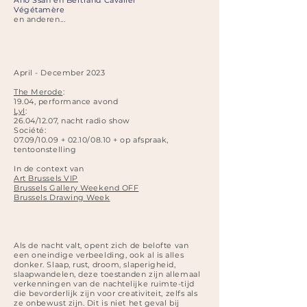
Aho Ssan en Bertrand Cavalier
Végétamère
en anderen...
April - December 2023
The Merode
:
19.04, performance avond
Lyl
:
26.04/12.07, nacht radio show
Société:
07.09/10.09 + 02.10/08.10 + op afspraak,
tentoonstelling
In de context van
Art Brussels VIP
Brussels Gallery Weekend OFF
Brussels Drawing Week
Als de nacht valt, opent zich de belofte van
een oneindige verbeelding, ook al is alles
donker. Slaap, rust, droom, slaperigheid,
slaapwandelen, deze toestanden zijn allemaal
verkenningen van de nachtelijke ruimte-tijd
die bevorderlijk zijn voor creativiteit, zelfs als
ze onbewust zijn. Dit is niet het geval bij