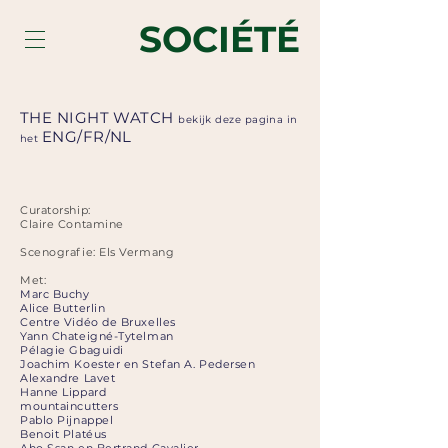
SOCIÉTÉ
THE NIGHT WATCH
bekijk deze pagina in
ENG
/
FR
/
NL
het
Curatorship:
Claire Contamine
Scenografie: Els Vermang
Met:
Marc Buchy
Alice Butterlin
Centre Vidéo de Bruxelles
Yann Chateigné-Tytelman
Pélagie Gbaguidi
Joachim Koester en Stefan A. Pedersen
Alexandre Lavet
Hanne Lippard
mountaincutters
Pablo Pijnappel
​Benoit Platéus