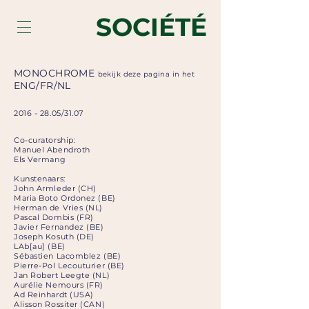
SOCIÉTÉ
MONOCHROME
bekijk deze pagina in het
ENG
/
FR
/
NL
2016 - 28.05
/31.07
Co-curatorship:
Manuel Abendroth
Els Vermang
Kunstenaars:
John Armleder (CH)
Maria Boto Ordonez (BE)
Herman de Vries (NL)
Pascal Dombis (FR)
Javier Fernandez (BE)
Joseph Kosuth (DE)
LAb[au] (BE)
Sébastien Lacomblez (BE)
Pierre-Pol Lecouturier (BE)
Jan Robert Leegte (NL)
Aurélie Nemours (FR)
Ad Reinhardt (USA)
Alisson Rossiter (CAN)