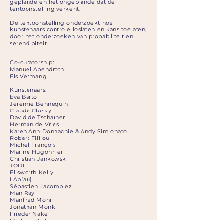
geplande en het ongeplande dat de
tentoonstelling verkent.
De tentoonstelling onderzoekt hoe
kunstenaars controle loslaten en kans toelaten,
door het onderzoeken van probabiliteit en
serendipiteit.
Co-curatorship:
Manuel Abendroth
Els Vermang
Kunstenaars:
Eva Barto
Jérémie Bennequin
Claude Closky
David de Tscharner
Herman de Vries
Karen Ann Donnachie & Andy Simionato
Robert Filliou
Michel François
Marine Hugonnier
Christian Jankowski
JODI
Ellsworth Kelly
LAb[au]
Sébastien Lacomblez
Man Ray
Manfred Mohr
Jonathan Monk
Frieder Nake