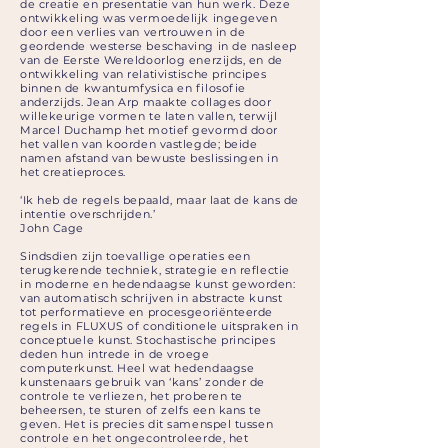
de creatie en presentatie van hun werk. Deze
ontwikkeling was vermoedelijk ingegeven
door een verlies van vertrouwen in de
geordende westerse beschaving in de nasleep
van de Eerste Wereldoorlog enerzijds, en de
ontwikkeling van relativistische principes
binnen de kwantumfysica en filosofie
anderzijds. Jean Arp maakte collages door
willekeurige vormen te laten vallen, terwijl
Marcel Duchamp het motief gevormd door
het vallen van koorden vastlegde; beide
namen afstand van bewuste beslissingen in
het creatieproces.
‘Ik heb de regels bepaald, maar laat de kans de
intentie overschrijden.’
John Cage
Sindsdien zijn toevallige operaties een
terugkerende techniek, strategie en reflectie
in moderne en hedendaagse kunst geworden:
van automatisch schrijven in abstracte kunst
tot performatieve en procesgeoriënteerde
regels in FLUXUS of conditionele uitspraken in
conceptuele kunst. Stochastische principes
deden hun intrede in de vroege
computerkunst. Heel wat hedendaagse
kunstenaars gebruik van ‘kans’ zonder de
controle te verliezen, het proberen te
beheersen, te sturen of zelfs een kans te
geven. Het is precies dit samenspel tussen
controle en het ongecontroleerde, het