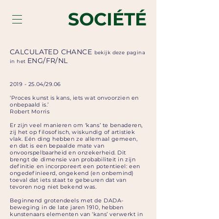
SOCIÉTÉ
CALCULATED CHANCE
bekijk deze pagina
ENG
/
FR
/
NL
in het
2019 - 25.04
/29.06
‘Proces kunst is kans, iets wat onvoorzien en
onbepaald is.’
Robert Morris
Er zijn veel manieren om ‘kans’ te benaderen,
zij het op filosofisch, wiskundig of artistiek
vlak. Eén ding hebben ze allemaal gemeen,
en dat is een bepaalde mate van
onvoorspelbaarheid en onzekerheid. Dit
brengt de dimensie van probabiliteit in zijn
definitie en incorporeert een potentieel: een
ongedefinieerd, ongekend (en onbemind)
toeval dat iets staat te gebeuren dat van
tevoren nog niet bekend was.
Beginnend grotendeels met de DADA-
beweging in de late jaren 1910, hebben
kunstenaars elementen van ‘kans’ verwerkt in