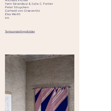
Michalis Pichler
Yann Sérandour & Julie C. Fortier
Peter Struycken
Gerhard von Graevenitz
Elsa Werth
a.o.
Tentoonstellingsfolder