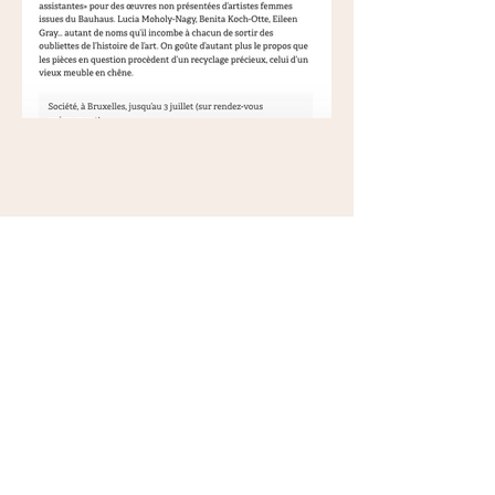
106 rue Vanderstichelenstraat 106
1080 Brussels
Belgium
On appointment